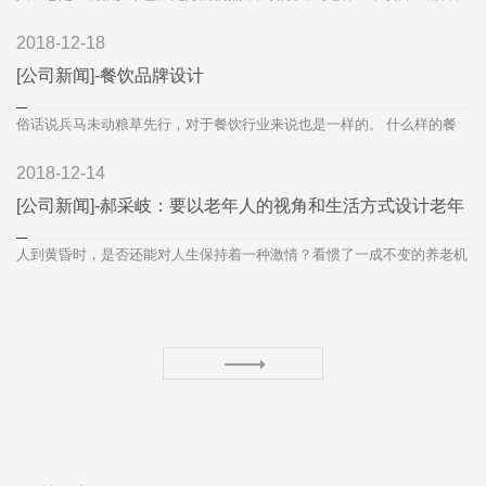
是客栈”。...
2018-12-18
[公司新闻]-餐饮品牌设计
俗话说兵马未动粮草先行，对于餐饮行业来说也是一样的。 什么样的餐
饮品牌才能在当今大环境下拔得头筹？ 我们越来越发现，餐厅生意的...
2018-12-14
[公司新闻]-郝采岐：要以老年人的视角和生活方式设计老年
人到黄昏时，是否还能对人生保持着一种激情？看惯了一成不变的养老机
构，我不想那么做，我想给老人们提供这样一个场所：这里没有星...