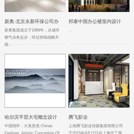
新奥·北京永新环保公司办
邦泰中国办公楼室内设计
公室设计
新奥集团成立于1989年，从城市
...
燃气业务起步，经过持续战略升
级...
哈尔滨平层大宅概念设计
腾飞影业
中国情怀，大美意境 Chinas
上海腾飞影业传媒集团有限公司
Feelings, Artistic Conception Of
于2015年9月17日在上海市工商