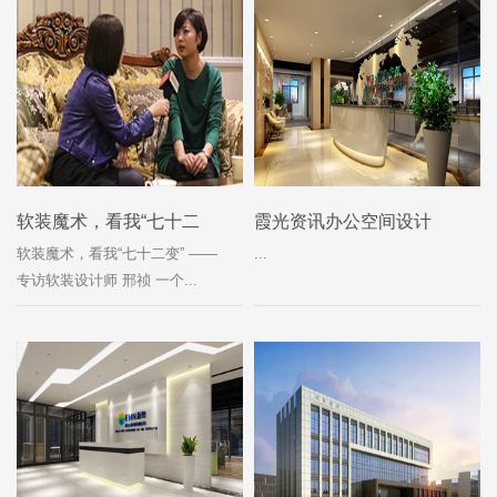
软装魔术，看我“七十二
霞光资讯办公空间设计
变”
软装魔术，看我“七十二变” ——
...
专访软装设计师 邢祯 一个...